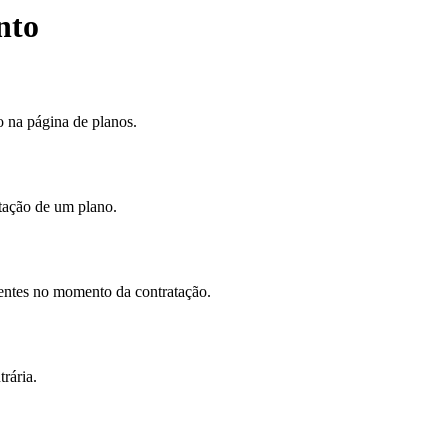
nto
o na página de planos.
atação de um plano.
entes no momento da contratação.
rária.