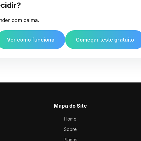
cidir?
ender com calma.
Ver como funciona
Começar teste gratuito
Mapa do Site
Home
Sobre
Planos