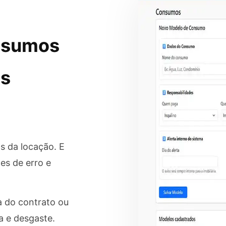
onsumos
as
 da locação. E
es de erro e
a do contrato ou
a e desgaste.