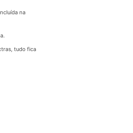
incluída na
a.
ras, tudo fica