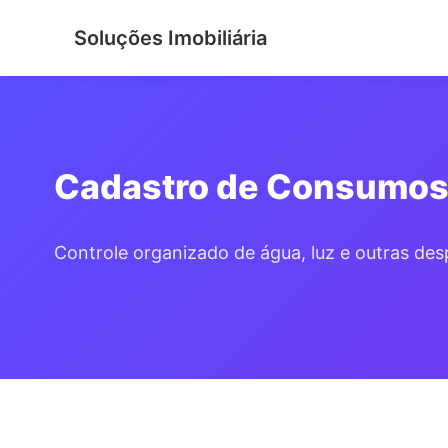
Soluções Imobiliária
Cadastro de Consumo
Controle organizado de água, luz e outras des