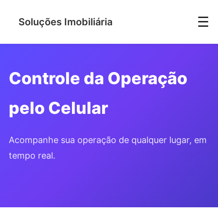
☰
Soluções Imobiliária
Controle da Operação
pelo Celular
Acompanhe sua operação de qualquer lugar, em
tempo real.